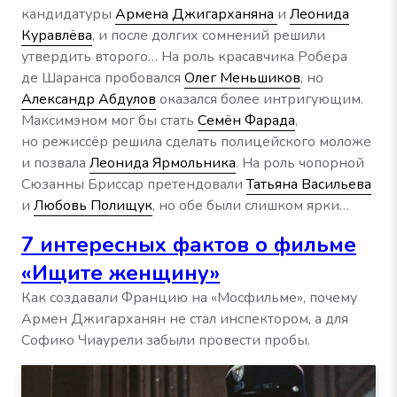
кандидатуры
Армена Джигарханяна
и
Леонида
Куравлёва
, и после долгих сомнений решили
утвердить второго… На роль красавчика Робера
де Шаранса пробовался
Олег Меньшиков
, но
Александр Абдулов
оказался более интригующим.
Максимэном мог бы стать
Семён Фарада
,
но режиссёр решила сделать полицейского моложе
и позвала
Леонида Ярмольника
. На роль чопорной
Сюзанны Бриссар претендовали
Татьяна Васильева
и
Любовь Полищук
, но обе были слишком ярки…
7 интересных фактов о фильме
«Ищите женщину»
Как создавали Францию на «Мосфильме», почему
Армен Джигарханян не стал инспектором, а для
Софико Чиаурели забыли провести пробы.