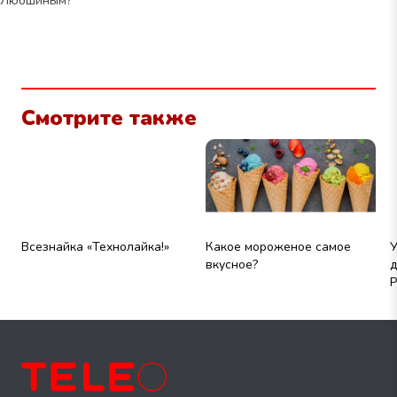
Любшиным?
Смотрите также
Всезнайка «Технолайка!»
Какое мороженое самое
У
вкусное?
д
Р