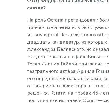
Отец Фёдор, Остап или Эллочка-
сказал?
На роль Остапа претендовали боле
причём, многие из них были уже о
и популярны! После жёсткого отбо
двадцать кандидатур, из которых
Александра Белявского, но оказало
Бендер теряется на фоне Кисы —
Тогда Леонид Гайдай пригласил г
театрального актёра Арчила Гоми
его перед всеми начальниками, к
отговаривали режиссёра от столь
решения. Кстати, на пробах 45-ле
поступил как истинный Остап — ска