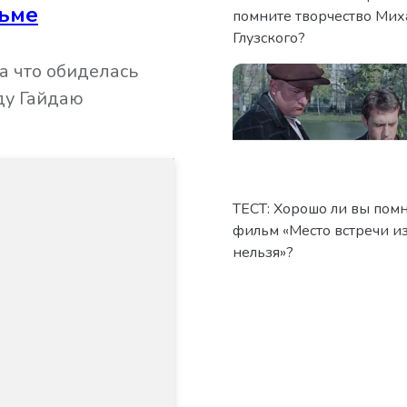
льме
помните творчество Мих
Глузского?
а что обиделась
ду Гайдаю
ТЕСТ: Хорошо ли вы пом
фильм «Место встречи и
нельзя»?