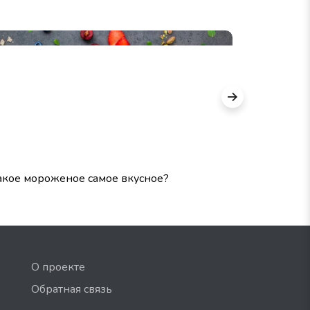
акое мороженое самое вкусное?
Угадай до
фото!
О проекте
Обратная связь