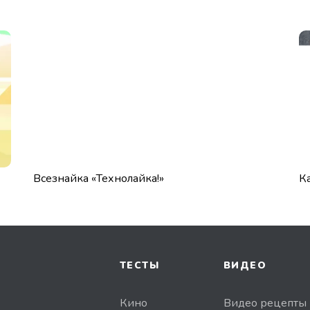
Всезнайка «Технолайка!»
К
ТЕСТЫ
ВИДЕО
Кино
Видео рецепты