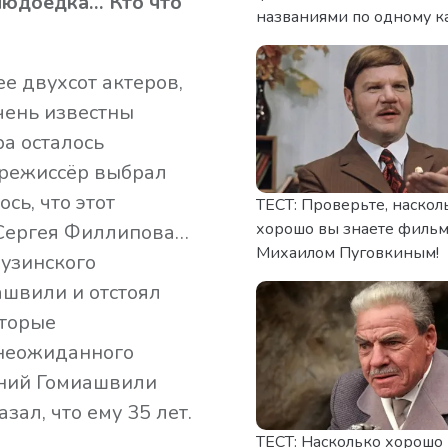
людоедка… Кто что
названиями по одному к
е двухсот актеров,
чень известны
ра осталось
 режиссёр выбрал
сь, что этот
ТЕСТ: Проверьте, наскол
хорошо вы знаете фильм
 Сергея Филлипова…
Михаилом Пуговкиным!
рузинского
ашвили и отстоял
оторые
 неожиданного
тний Гомиашвили
зал, что ему 35 лет.
ТЕСТ: Насколько хорошо