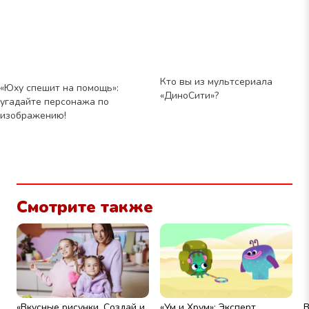
Кто вы из мультсериала
«Юху спешит на помощь»:
«ДиноСити»?
угадайте персонажа по
изображению!
Смотрите также
«Вкусные рисунки. Создай и
«Ум и Хрум»: Эксперт
В