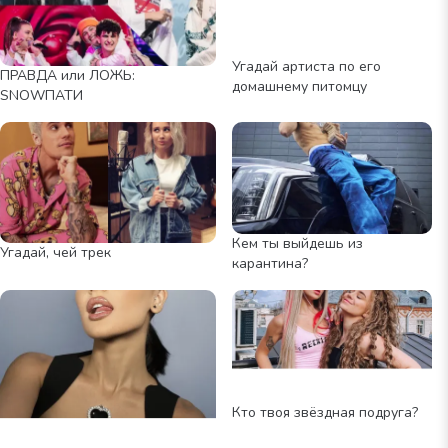
Угадай артиста по его
ПРАВДА или ЛОЖЬ:
домашнему питомцу
SNOWПАТИ
Кем ты выйдешь из
Угадай, чей трек
карантина?
ИСТОЧНИК:
https://vk.com/senoritasaeva
Кто твоя звёздная подруга?