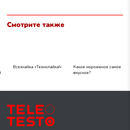
Смотрите также
Всезнайка «Технолайка!»
Какое мороженое самое
У
вкусное?
д
Р