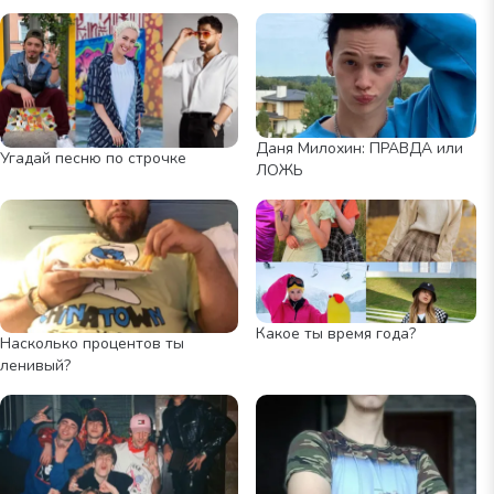
Даня Милохин: ПРАВДА или
Угадай песню по строчке
ЛОЖЬ
Какое ты время года?
Насколько процентов ты
ленивый?
ИСТОЧНИК:
https://www.vokrug.tv