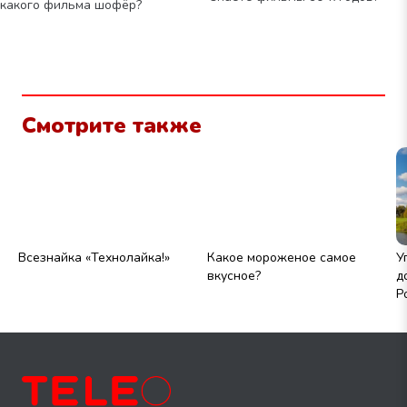
какого фильма шофёр?
Смотрите также
йка!»
Какое мороженое самое
Угадай
вкусное?
достопримечательности
России по фото!