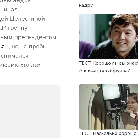
Александра
кадру!
дничал
цей Целестиной
СР группу
вным претендентом
ьян
, но на пробы
е снимался
ТЕСТ: Хорошо ли вы знае
мюзик-холле»,
Александра Збруева?
ТЕСТ: Насколько хорошо