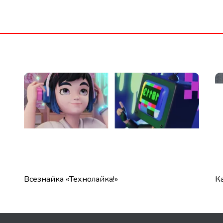
Какое мороженое самое вкусное?
У
ф