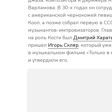
джаза, композитора и дирижёра 
Варламова. В 30-х годах он сотру
с американской чернокожей певи
Коол, а позже собрал первую в СС
музыкантов-импровизаторов. Гла
на роль Кости был
Дмитрий Харат
пришёл
Игорь Скляр
, который уж
в музыкальном фильме «Только в 
и утвердили его.